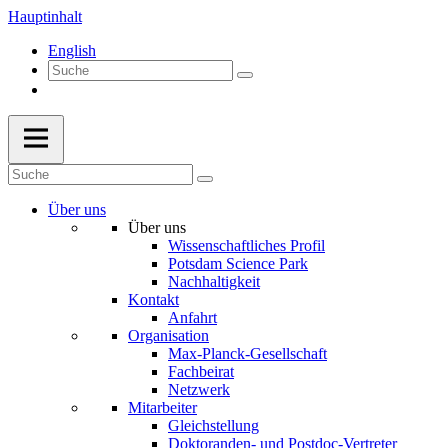
Hauptinhalt
English
Über uns
Über uns
Wissenschaftliches Profil
Potsdam Science Park
Nachhaltigkeit
Kontakt
Anfahrt
Organisation
Max-Planck-Gesellschaft
Fachbeirat
Netzwerk
Mitarbeiter
Gleichstellung
Doktoranden- und Postdoc-Vertreter