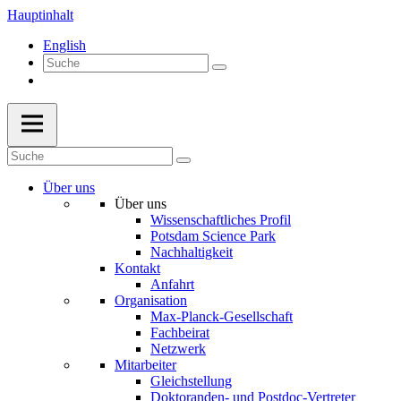
Hauptinhalt
English
Über uns
Über uns
Wissenschaftliches Profil
Potsdam Science Park
Nachhaltigkeit
Kontakt
Anfahrt
Organisation
Max-Planck-Gesellschaft
Fachbeirat
Netzwerk
Mitarbeiter
Gleichstellung
Doktoranden- und Postdoc-Vertreter