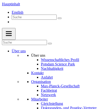
Hauptinhalt
English
Über uns
Über uns
Wissenschaftliches Profil
Potsdam Science Park
Nachhaltigkeit
Kontakt
Anfahrt
Organisation
Max-Planck-Gesellschaft
Fachbeirat
Netzwerk
Mitarbeiter
Gleichstellung
Doktoranden- und Postdoc-Vertreter