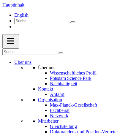
Hauptinhalt
English
Über uns
Über uns
Wissenschaftliches Profil
Potsdam Science Park
Nachhaltigkeit
Kontakt
Anfahrt
Organisation
Max-Planck-Gesellschaft
Fachbeirat
Netzwerk
Mitarbeiter
Gleichstellung
Doktoranden- und Postdoc-Vertreter