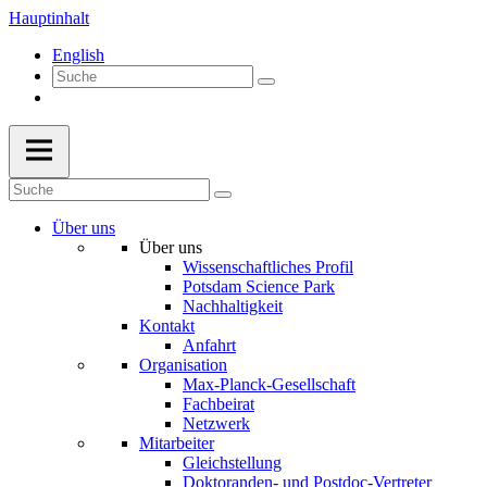
Hauptinhalt
English
Über uns
Über uns
Wissenschaftliches Profil
Potsdam Science Park
Nachhaltigkeit
Kontakt
Anfahrt
Organisation
Max-Planck-Gesellschaft
Fachbeirat
Netzwerk
Mitarbeiter
Gleichstellung
Doktoranden- und Postdoc-Vertreter