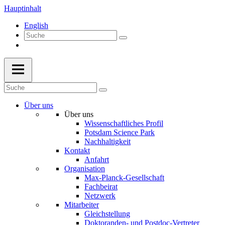
Hauptinhalt
English
Über uns
Über uns
Wissenschaftliches Profil
Potsdam Science Park
Nachhaltigkeit
Kontakt
Anfahrt
Organisation
Max-Planck-Gesellschaft
Fachbeirat
Netzwerk
Mitarbeiter
Gleichstellung
Doktoranden- und Postdoc-Vertreter