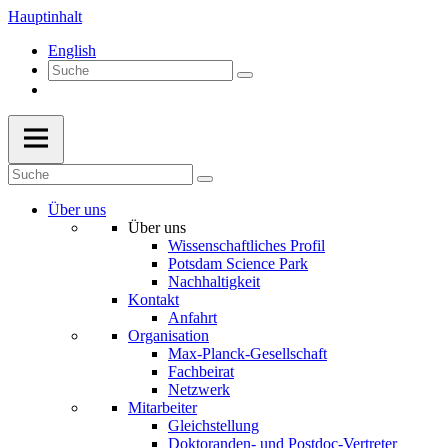
Hauptinhalt
English
Über uns
Über uns
Wissenschaftliches Profil
Potsdam Science Park
Nachhaltigkeit
Kontakt
Anfahrt
Organisation
Max-Planck-Gesellschaft
Fachbeirat
Netzwerk
Mitarbeiter
Gleichstellung
Doktoranden- und Postdoc-Vertreter