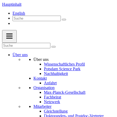
Hauptinhalt
English
Über uns
Über uns
Wissenschaftliches Profil
Potsdam Science Park
Nachhaltigkeit
Kontakt
Anfahrt
Organisation
Max-Planck-Gesellschaft
Fachbeirat
Netzwerk
Mitarbeiter
Gleichstellung
Doktoranden- und Postdoc-Vertreter