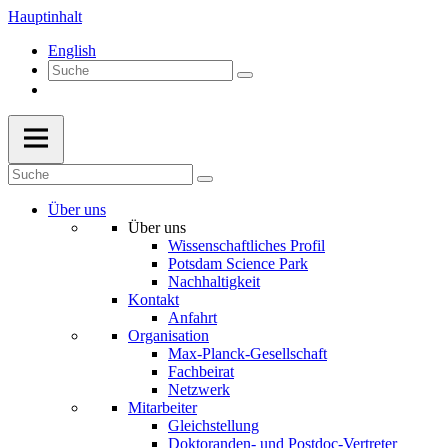
Hauptinhalt
English
Über uns
Über uns
Wissenschaftliches Profil
Potsdam Science Park
Nachhaltigkeit
Kontakt
Anfahrt
Organisation
Max-Planck-Gesellschaft
Fachbeirat
Netzwerk
Mitarbeiter
Gleichstellung
Doktoranden- und Postdoc-Vertreter