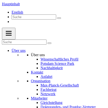
Hauptinhalt
English
Über uns
Über uns
Wissenschaftliches Profil
Potsdam Science Park
Nachhaltigkeit
Kontakt
Anfahrt
Organisation
Max-Planck-Gesellschaft
Fachbeirat
Netzwerk
Mitarbeiter
Gleichstellung
Doktoranden- und Postdoc-Vertreter