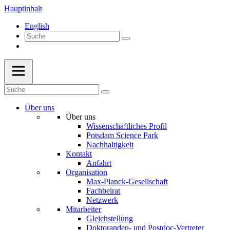
Hauptinhalt
English
Über uns
Über uns
Wissenschaftliches Profil
Potsdam Science Park
Nachhaltigkeit
Kontakt
Anfahrt
Organisation
Max-Planck-Gesellschaft
Fachbeirat
Netzwerk
Mitarbeiter
Gleichstellung
Doktoranden- und Postdoc-Vertreter