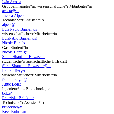
Iván Acosta
Gruppenmanager*in, wissenschaftliche*r Mitarbeiter*in
acosta@...
Jessica Alpers
Technische*r Assistent*in
alpers@...
Luis Pablo Barrientos
wissenschaftliche*r Mitarbeiter*in
LuisPablo.Barrientos@...
Nicole Bartels
Gast-Student*in
Nicole.Bartels@...
Shruti Shantanu Bawaskar
studentische/wissenschaftliche Hilfskraft
ShrutiShantanu.Bawaskar@...
Florian Berger
wissenschaftliche*r Mitarbeiter*in
florian.berger@...
Antje Bolze
Ingenieur*in - Biotechnologie
bolze@...
Franziska Brückner
Technische*r Assistent*in
brueckner@...
Kees Buhrman