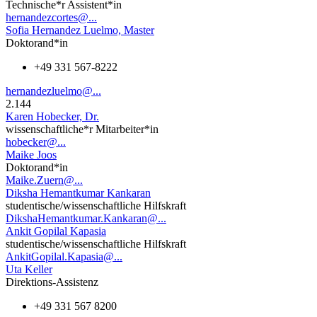
Technische*r Assistent*in
hernandezcortes@...
Sofia Hernandez Luelmo, Master
Doktorand*in
+49 331 567-8222
hernandezluelmo@...
2.144
Karen Hobecker, Dr.
wissenschaftliche*r Mitarbeiter*in
hobecker@...
Maike Joos
Doktorand*in
Maike.Zuern@...
Diksha Hemantkumar Kankaran
studentische/wissenschaftliche Hilfskraft
DikshaHemantkumar.Kankaran@...
Ankit Gopilal Kapasia
studentische/wissenschaftliche Hilfskraft
AnkitGopilal.Kapasia@...
Uta Keller
Direktions-Assistenz
+49 331 567 8200