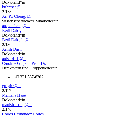
Doktorand*in
buhrman@...
2.138
An-Po Cheng, Dr
wissenschaftliche*r Mitarbeiter*in
an-po.cheng@...
Beril Daloglu
Doktorand*in
Beril.Daloglu@...
2.136
Anish Dash
Doktorand*in
anish.dash@...
Caroline Gutjahr, Prof. Dr.
Direktor*in und Gruppenleiter*in
+49 331 567-8202
gutjahr@...
2.117
Manisha Haag
Doktorand*in
manisha.haag@...
2.140
Carlos Hernandez Cortes