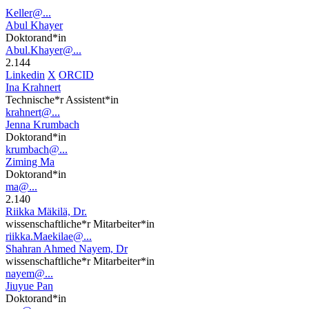
Keller@...
Abul Khayer
Doktorand*in
Abul.Khayer@...
2.144
Linkedin
X
ORCID
Ina Krahnert
Technische*r Assistent*in
krahnert@...
Jenna Krumbach
Doktorand*in
krumbach@...
Ziming Ma
Doktorand*in
ma@...
2.140
Riikka Mäkilä, Dr.
wissenschaftliche*r Mitarbeiter*in
riikka.Maekilae@...
Shahran Ahmed Nayem, Dr
wissenschaftliche*r Mitarbeiter*in
nayem@...
Jiuyue Pan
Doktorand*in