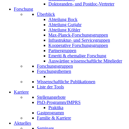
Doktoranden- und Postdoc-Vertreter
Forschung
Überblick
Abteilung Bock
Abteilung Gutjahr
Abteilung Köhler
Max-Planck-Forschungsgruppen
Infrastruktur- und Servicegruppen
Kooperative Forschungsgruppen
Partnergruppen
Emeriti & ehemalige Forschung
Auswärtige wissenschaftliche Mitglieder
Forschungsgruppen
Forschungsthemen
Wissenschaftliche Publikationen
Liste der Tools
Karriere
Stellenangebote
PhD-Programm/IMPRS
Praktika
Gastprogramm
Familie & Karriere
Aktuelles
Seminare