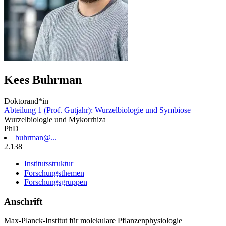
Kees Buhrman
Doktorand*in
Abteilung 1 (Prof. Gutjahr): Wurzelbiologie und Symbiose
Wurzelbiologie und Mykorrhiza
PhD
buhrman@...
2.138
Institutsstruktur
Forschungsthemen
Forschungsgruppen
Anschrift
Max-Planck-Institut für molekulare Pflanzenphysiologie