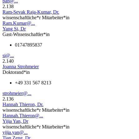
pan@...
2.138
Ram-Sevak Raja-Kumar, Dr.
wissenschaftliche*r Mitarbeiter*in
Ram.Kumar@...
Yang Si, Dr
Gast-Wissenschaftler*in
01747895837
si@...
2.140
Joanna Strohmeier
Doktorand*in
+49 331 567 8213
strohmeier@...
2.136
Hannah Thieron, Dr.
wissenschaftliche*r Mitarbeiter*in
Hannah.Thieron@...
Yijia Yan, Dr
wissenschaftliche*r Mitarbeiter*in
yijia.yan@...
Tian Zeng, Dr.