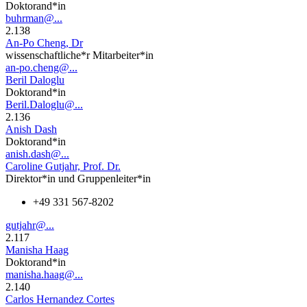
Doktorand*in
buhrman@...
2.138
An-Po Cheng, Dr
wissenschaftliche*r Mitarbeiter*in
an-po.cheng@...
Beril Daloglu
Doktorand*in
Beril.Daloglu@...
2.136
Anish Dash
Doktorand*in
anish.dash@...
Caroline Gutjahr, Prof. Dr.
Direktor*in und Gruppenleiter*in
+49 331 567-8202
gutjahr@...
2.117
Manisha Haag
Doktorand*in
manisha.haag@...
2.140
Carlos Hernandez Cortes