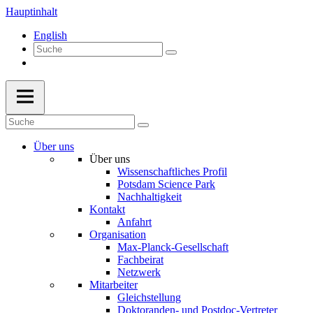
Hauptinhalt
English
Über uns
Über uns
Wissenschaftliches Profil
Potsdam Science Park
Nachhaltigkeit
Kontakt
Anfahrt
Organisation
Max-Planck-Gesellschaft
Fachbeirat
Netzwerk
Mitarbeiter
Gleichstellung
Doktoranden- und Postdoc-Vertreter