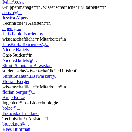
Iván Acosta
Gruppenmanager*in, wissenschaftliche*r Mitarbeiter*in
acosta@...
Jessica Alpers
Technische*r Assistent*in
alpers@...
Luis Pablo Barrientos
wissenschaftliche*r Mitarbeiter*in
LuisPablo.Barrientos@...
Nicole Bartels
Gast-Student*in
Nicole.Bartels@...
Shruti Shantanu Bawaskar
studentische/wissenschaftliche Hilfskraft
ShrutiShantanu.Bawaskar@...
Florian Berger
wissenschaftliche*r Mitarbeiter*in
florian.berger@...
Antje Bolze
Ingenieur*in - Biotechnologie
bolze@...
Franziska Brückner
Technische*r Assistent*in
brueckner@...
Kees Buhrman