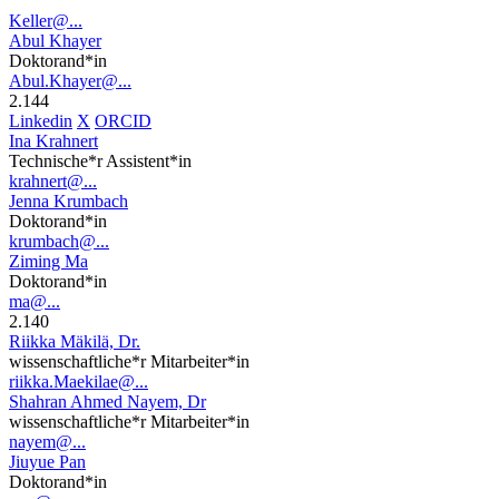
Keller@...
Abul Khayer
Doktorand*in
Abul.Khayer@...
2.144
Linkedin
X
ORCID
Ina Krahnert
Technische*r Assistent*in
krahnert@...
Jenna Krumbach
Doktorand*in
krumbach@...
Ziming Ma
Doktorand*in
ma@...
2.140
Riikka Mäkilä, Dr.
wissenschaftliche*r Mitarbeiter*in
riikka.Maekilae@...
Shahran Ahmed Nayem, Dr
wissenschaftliche*r Mitarbeiter*in
nayem@...
Jiuyue Pan
Doktorand*in