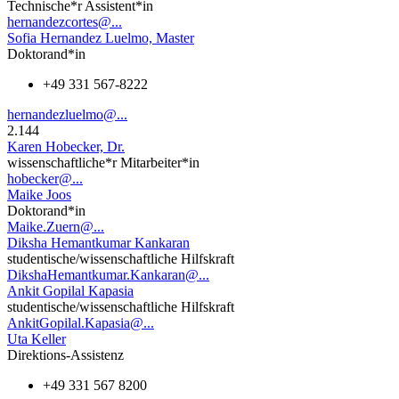
Technische*r Assistent*in
hernandezcortes@...
Sofia Hernandez Luelmo, Master
Doktorand*in
+49 331 567-8222
hernandezluelmo@...
2.144
Karen Hobecker, Dr.
wissenschaftliche*r Mitarbeiter*in
hobecker@...
Maike Joos
Doktorand*in
Maike.Zuern@...
Diksha Hemantkumar Kankaran
studentische/wissenschaftliche Hilfskraft
DikshaHemantkumar.Kankaran@...
Ankit Gopilal Kapasia
studentische/wissenschaftliche Hilfskraft
AnkitGopilal.Kapasia@...
Uta Keller
Direktions-Assistenz
+49 331 567 8200