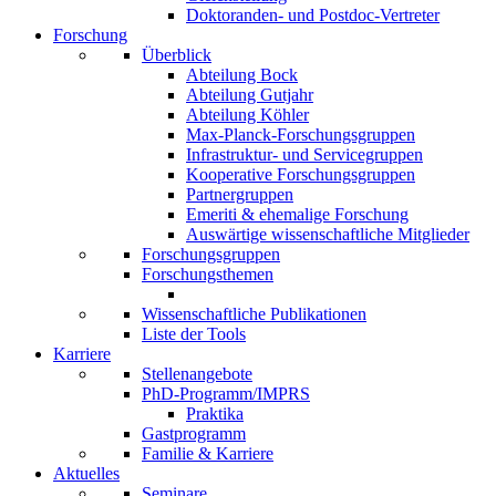
Doktoranden- und Postdoc-Vertreter
Forschung
Überblick
Abteilung Bock
Abteilung Gutjahr
Abteilung Köhler
Max-Planck-Forschungsgruppen
Infrastruktur- und Servicegruppen
Kooperative Forschungsgruppen
Partnergruppen
Emeriti & ehemalige Forschung
Auswärtige wissenschaftliche Mitglieder
Forschungsgruppen
Forschungsthemen
Wissenschaftliche Publikationen
Liste der Tools
Karriere
Stellenangebote
PhD-Programm/IMPRS
Praktika
Gastprogramm
Familie & Karriere
Aktuelles
Seminare