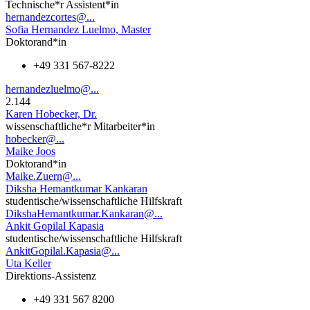
Technische*r Assistent*in
hernandezcortes@...
Sofia Hernandez Luelmo, Master
Doktorand*in
+49 331 567-8222
hernandezluelmo@...
2.144
Karen Hobecker, Dr.
wissenschaftliche*r Mitarbeiter*in
hobecker@...
Maike Joos
Doktorand*in
Maike.Zuern@...
Diksha Hemantkumar Kankaran
studentische/wissenschaftliche Hilfskraft
DikshaHemantkumar.Kankaran@...
Ankit Gopilal Kapasia
studentische/wissenschaftliche Hilfskraft
AnkitGopilal.Kapasia@...
Uta Keller
Direktions-Assistenz
+49 331 567 8200