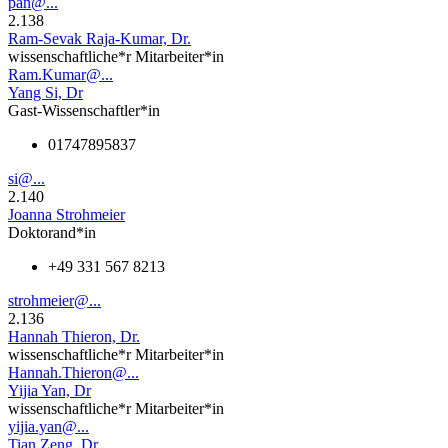
pan@...
2.138
Ram-Sevak Raja-Kumar, Dr.
wissenschaftliche*r Mitarbeiter*in
Ram.Kumar@...
Yang Si, Dr
Gast-Wissenschaftler*in
01747895837
si@...
2.140
Joanna Strohmeier
Doktorand*in
+49 331 567 8213
strohmeier@...
2.136
Hannah Thieron, Dr.
wissenschaftliche*r Mitarbeiter*in
Hannah.Thieron@...
Yijia Yan, Dr
wissenschaftliche*r Mitarbeiter*in
yijia.yan@...
Tian Zeng, Dr.