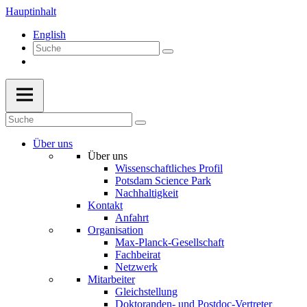
Hauptinhalt
English
Über uns
Über uns
Wissenschaftliches Profil
Potsdam Science Park
Nachhaltigkeit
Kontakt
Anfahrt
Organisation
Max-Planck-Gesellschaft
Fachbeirat
Netzwerk
Mitarbeiter
Gleichstellung
Doktoranden- und Postdoc-Vertreter