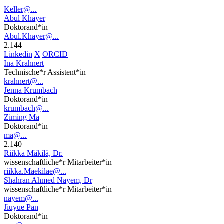
Keller@...
Abul Khayer
Doktorand*in
Abul.Khayer@...
2.144
Linkedin
X
ORCID
Ina Krahnert
Technische*r Assistent*in
krahnert@...
Jenna Krumbach
Doktorand*in
krumbach@...
Ziming Ma
Doktorand*in
ma@...
2.140
Riikka Mäkilä, Dr.
wissenschaftliche*r Mitarbeiter*in
riikka.Maekilae@...
Shahran Ahmed Nayem, Dr
wissenschaftliche*r Mitarbeiter*in
nayem@...
Jiuyue Pan
Doktorand*in