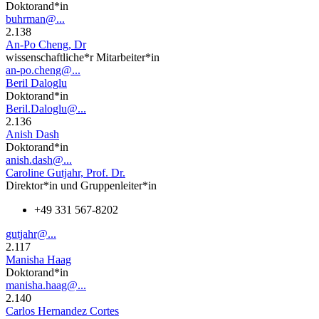
Doktorand*in
buhrman@...
2.138
An-Po Cheng, Dr
wissenschaftliche*r Mitarbeiter*in
an-po.cheng@...
Beril Daloglu
Doktorand*in
Beril.Daloglu@...
2.136
Anish Dash
Doktorand*in
anish.dash@...
Caroline Gutjahr, Prof. Dr.
Direktor*in und Gruppenleiter*in
+49 331 567-8202
gutjahr@...
2.117
Manisha Haag
Doktorand*in
manisha.haag@...
2.140
Carlos Hernandez Cortes