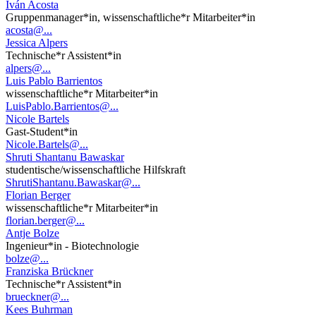
Iván Acosta
Gruppenmanager*in, wissenschaftliche*r Mitarbeiter*in
acosta@...
Jessica Alpers
Technische*r Assistent*in
alpers@...
Luis Pablo Barrientos
wissenschaftliche*r Mitarbeiter*in
LuisPablo.Barrientos@...
Nicole Bartels
Gast-Student*in
Nicole.Bartels@...
Shruti Shantanu Bawaskar
studentische/wissenschaftliche Hilfskraft
ShrutiShantanu.Bawaskar@...
Florian Berger
wissenschaftliche*r Mitarbeiter*in
florian.berger@...
Antje Bolze
Ingenieur*in - Biotechnologie
bolze@...
Franziska Brückner
Technische*r Assistent*in
brueckner@...
Kees Buhrman