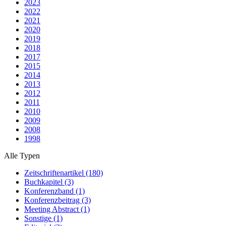
2023
2022
2021
2020
2019
2018
2017
2015
2014
2013
2012
2011
2010
2009
2008
1998
Alle Typen
Zeitschriftenartikel (180)
Buchkapitel (3)
Konferenzband (1)
Konferenzbeitrag (3)
Meeting Abstract (1)
Sonstige (1)