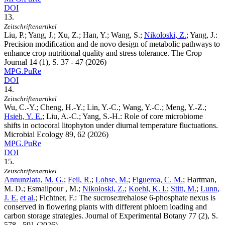
DOI
13.
Zeitschriftenartikel
Liu, P.; Yang, J.; Xu, Z.; Han, Y.; Wang, S.;
Nikoloski, Z.
; Yang, J.
:
Precision modification and de novo design of metabolic pathways to
enhance crop nutritional quality and stress tolerance. The Crop
Journal
14
(1), S. 37 - 47 (2026)
MPG.PuRe
DOI
14.
Zeitschriftenartikel
Wu, C.-Y.; Cheng, H.-Y.; Lin, Y.-C.; Wang, Y.-C.; Meng, Y.-Z.;
Hsieh, Y. E.
; Liu, A.-C.; Yang, S.-H.
:
Role of core microbiome
shifts in octocoral litophyton under diurnal temperature fluctuations.
Microbial Ecology
89
, 62 (2026)
MPG.PuRe
DOI
15.
Zeitschriftenartikel
Annunziata, M. G.
;
Feil, R.
;
Lohse, M.
;
Figueroa, C. M.
; Hartman,
M. D.; Esmailpour , M.;
Nikoloski, Z.
;
Koehl, K. I.
;
Stitt, M.
;
Lunn,
J. E.
et al.
; Fichtner, F.
:
The sucrose:trehalose 6-phosphate nexus is
conserved in flowering plants with different phloem loading and
carbon storage strategies. Journal of Experimental Botany
77
(2), S.
578 - 591 (2026)