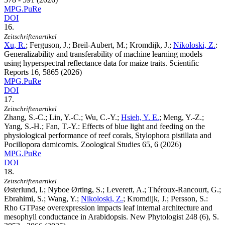
MPG.PuRe
DOI
16.
Zeitschriftenartikel
Xu, R.
; Ferguson, J.; Breil-Aubert, M.; Kromdijk, J.;
Nikoloski, Z.
:
Generalizability and transferability of machine learning models
using hyperspectral reflectance data for maize traits. Scientific
Reports
16
, 5865 (2026)
MPG.PuRe
DOI
17.
Zeitschriftenartikel
Zhang, S.-C.; Lin, Y.-C.; Wu, C.-Y.;
Hsieh, Y. E.
; Meng, Y.-Z.;
Yang, S.-H.; Fan, T.-Y.
:
Effects of blue light and feeding on the
physiological performance of reef corals, Stylophora pistillata and
Pocillopora damicornis. Zoological Studies
65
, 6 (2026)
MPG.PuRe
DOI
18.
Zeitschriftenartikel
Østerlund, I.; Nyboe Ørting, S.; Leverett, A.; Théroux-Rancourt, G.;
Ebrahimi, S.; Wang, Y.;
Nikoloski, Z.
; Kromdijk, J.; Persson, S.
:
Rho GTPase overexpression impacts leaf internal architecture and
mesophyll conductance in Arabidopsis. New Phytologist
248
(6), S.