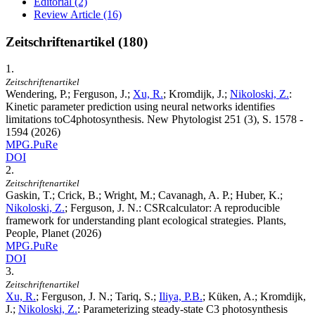
Editorial (2)
Review Article (16)
Zeitschriftenartikel (180)
1.
Zeitschriftenartikel
Wendering, P.; Ferguson, J.;
Xu, R.
; Kromdijk, J.;
Nikoloski, Z.
:
Kinetic parameter prediction using neural networks identifies
limitations toC4photosynthesis. New Phytologist
251
(3), S. 1578 -
1594 (2026)
MPG.PuRe
DOI
2.
Zeitschriftenartikel
Gaskin, T.; Crick, B.; Wright, M.; Cavanagh, A. P.; Huber, K.;
Nikoloski, Z.
; Ferguson, J. N.
:
CSRcalculator: A reproducible
framework for understanding plant ecological strategies. Plants,
People, Planet (2026)
MPG.PuRe
DOI
3.
Zeitschriftenartikel
Xu, R.
; Ferguson, J. N.; Tariq, S.;
Iliya, P.B.
; Küken, A.; Kromdijk,
J.;
Nikoloski, Z.
:
Parameterizing steady-state C3 photosynthesis