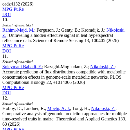
eadz4132 (2026)
MPG.PuRe
DOI
10.
Zeitschriftenartikel
Rahimi-Majd, M.
; Ferguson, J.; Genty, B.; Kromdijk, J.;
Nikoloski,
Z.
:
Unraveling a hidden effective signal in leaf hyperspectral
reflectance data. Science of Remote Sensing
13
, 100405 (2026)
MPG.PuRe
DOI
11.
Zeitschriftenartikel
Soleymani Babadi, F.
; Razaghi-Moghadam, Z.;
Nikoloski, Z.
:
Accurate prediction of flux distributions compatible with metabolite
concentration effects in genome-scale metabolic networks. PLOS
Computational Biology
22
, e1014066 (2026)
MPG.PuRe
DOI
12.
Zeitschriftenartikel
Hobby, D.; Lindner, R.;
Mbebi, A. J.
; Tong, H.;
Nikoloski, Z.
:
Comparative analysis of genomic prediction approaches for multiple
time-resolved traits in maize. Theoretical and Applied Genetics
139
,
63 (2026)
MPG.PuRe