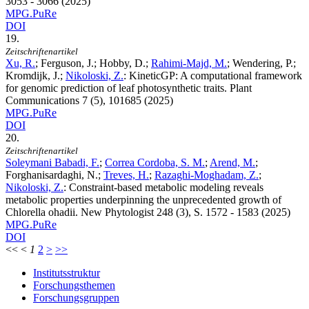
3053 - 3066 (2025)
MPG.PuRe
DOI
19.
Zeitschriftenartikel
Xu, R.
; Ferguson, J.; Hobby, D.;
Rahimi-Majd, M.
; Wendering, P.;
Kromdijk, J.;
Nikoloski, Z.
:
KineticGP: A computational framework
for genomic prediction of leaf photosynthetic traits. Plant
Communications
7
(5), 101685 (2025)
MPG.PuRe
DOI
20.
Zeitschriftenartikel
Soleymani Babadi, F.
;
Correa Cordoba, S. M.
;
Arend, M.
;
Forghanisardaghi, N.;
Treves, H.
;
Razaghi-Moghadam, Z.
;
Nikoloski, Z.
:
Constraint-based metabolic modeling reveals
metabolic properties underpinning the unprecedented growth of
Chlorella ohadii. New Phytologist
248
(3), S. 1572 - 1583 (2025)
MPG.PuRe
DOI
<<
<
1
2
>
>>
Institutsstruktur
Forschungsthemen
Forschungsgruppen