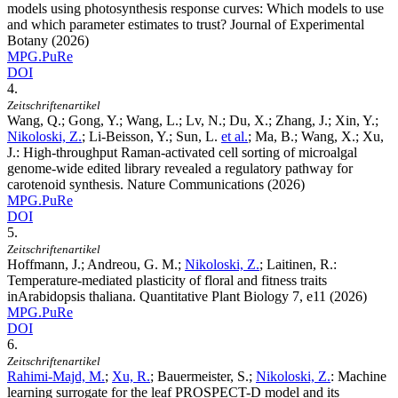
models using photosynthesis response curves: Which models to use
and which parameter estimates to trust? Journal of Experimental
Botany (2026)
MPG.PuRe
DOI
4.
Zeitschriftenartikel
Wang, Q.; Gong, Y.; Wang, L.; Lv, N.; Du, X.; Zhang, J.; Xin, Y.;
Nikoloski, Z.
; Li-Beisson, Y.; Sun, L.
et al.
; Ma, B.; Wang, X.; Xu,
J.
:
High-throughput Raman-activated cell sorting of microalgal
genome-wide edited library revealed a regulatory pathway for
carotenoid synthesis. Nature Communications (2026)
MPG.PuRe
DOI
5.
Zeitschriftenartikel
Hoffmann, J.; Andreou, G. M.;
Nikoloski, Z.
; Laitinen, R.
:
Temperature-mediated plasticity of floral and fitness traits
inArabidopsis thaliana. Quantitative Plant Biology
7
, e11 (2026)
MPG.PuRe
DOI
6.
Zeitschriftenartikel
Rahimi-Majd, M.
;
Xu, R.
; Bauermeister, S.;
Nikoloski, Z.
:
Machine
learning surrogate for the leaf PROSPECT-D model and its