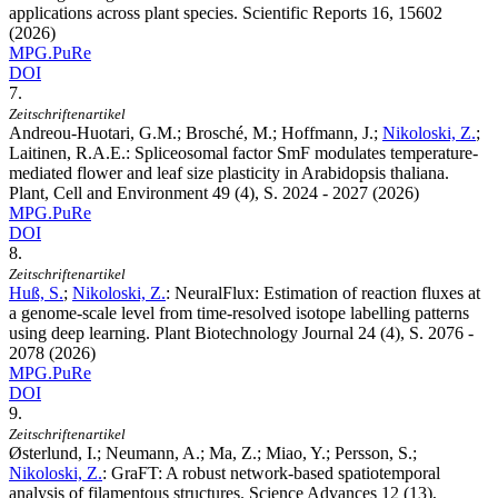
applications across plant species. Scientific Reports
16
, 15602
(2026)
MPG.PuRe
DOI
7.
Zeitschriftenartikel
Andreou-Huotari, G.M.; Brosché, M.; Hoffmann, J.;
Nikoloski, Z.
;
Laitinen, R.A.E.
:
Spliceosomal factor SmF modulates temperature-
mediated flower and leaf size plasticity in Arabidopsis thaliana.
Plant, Cell and Environment
49
(4), S. 2024 - 2027 (2026)
MPG.PuRe
DOI
8.
Zeitschriftenartikel
Huß, S.
;
Nikoloski, Z.
:
NeuralFlux: Estimation of reaction fluxes at
a genome-scale level from time-resolved isotope labelling patterns
using deep learning. Plant Biotechnology Journal
24
(4), S. 2076 -
2078 (2026)
MPG.PuRe
DOI
9.
Zeitschriftenartikel
Østerlund, I.; Neumann, A.; Ma, Z.; Miao, Y.; Persson, S.;
Nikoloski, Z.
:
GraFT: A robust network-based spatiotemporal
analysis of filamentous structures. Science Advances
12
(13),