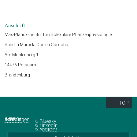
Anschrift
Max-Planck-Institut für molekulare Pflanzenphysiologie
Sandra Marcela Correa Cordoba
Am Mühlenberg 1
14476 Potsdam
Brandenburg
TOP
Quick Links
Social Media
Abteilungen
IMPRS
Jobs
Kontakt
Bluesky
LinkedIn
Youtube