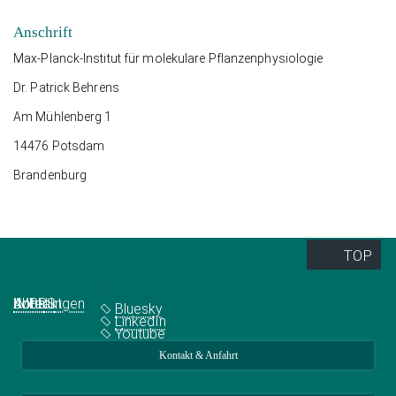
Anschrift
Max-Planck-Institut für molekulare Pflanzenphysiologie
Dr. Patrick Behrens
Am Mühlenberg 1
14476 Potsdam
Brandenburg
TOP
Quick Links
Social Media
Abteilungen
IMPRS
Jobs
Kontakt
Bluesky
LinkedIn
Youtube
Kontakt & Anfahrt