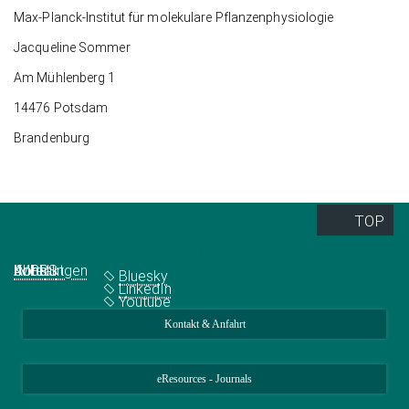
Max-Planck-Institut für molekulare Pflanzenphysiologie
Jacqueline Sommer
Am Mühlenberg 1
14476 Potsdam
Brandenburg
TOP
Quick Links
Social Media
Abteilungen
IMPRS
Jobs
Kontakt
Bluesky
LinkedIn
Youtube
Kontakt & Anfahrt
eResources - Journals