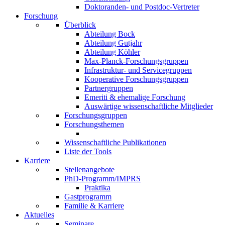
Doktoranden- und Postdoc-Vertreter
Forschung
Überblick
Abteilung Bock
Abteilung Gutjahr
Abteilung Köhler
Max-Planck-Forschungsgruppen
Infrastruktur- und Servicegruppen
Kooperative Forschungsgruppen
Partnergruppen
Emeriti & ehemalige Forschung
Auswärtige wissenschaftliche Mitglieder
Forschungsgruppen
Forschungsthemen
Wissenschaftliche Publikationen
Liste der Tools
Karriere
Stellenangebote
PhD-Programm/IMPRS
Praktika
Gastprogramm
Familie & Karriere
Aktuelles
Seminare