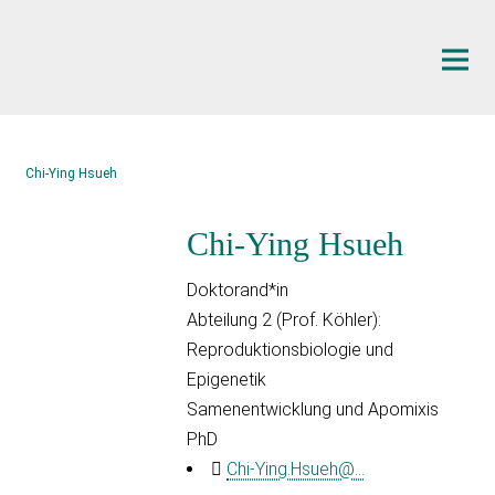
Hauptinhalt
Chi-Ying Hsueh
Chi-Ying Hsueh
Doktorand*in
Abteilung 2 (Prof. Köhler):
Reproduktionsbiologie und
Epigenetik
Samenentwicklung und Apomixis
PhD
Chi-Ying.Hsueh@...