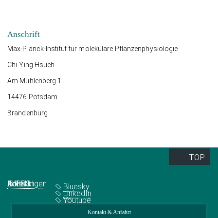
Anschrift
Max-Planck-Institut für molekulare Pflanzenphysiologie
Chi-Ying Hsueh
Am Mühlenberg 1
14476 Potsdam
Brandenburg
TOP
Quick Links
Social Media
Abteilungen
IMPRS
Jobs
Kontakt
Bluesky
LinkedIn
Youtube
Kontakt & Anfahrt