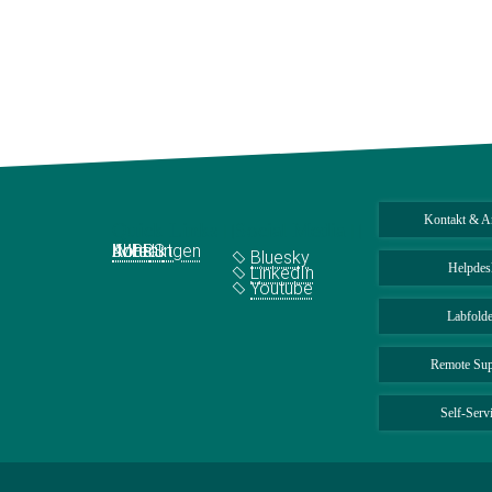
Kontakt & A
Quick Links
Social Media
Abteilungen
IMPRS
Jobs
Kontakt
Bluesky
Helpdes
LinkedIn
Youtube
Labfolde
Remote Sup
Self-Serv