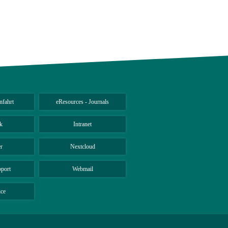
nfahrt
eResources - Journals
k
Intranet
r
Nextcloud
port
Webmail
ice