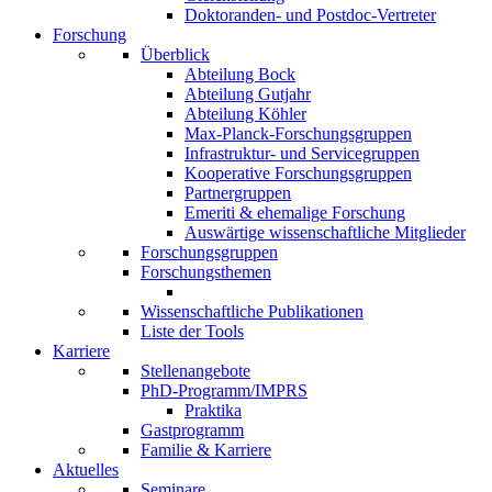
Doktoranden- und Postdoc-Vertreter
Forschung
Überblick
Abteilung Bock
Abteilung Gutjahr
Abteilung Köhler
Max-Planck-Forschungsgruppen
Infrastruktur- und Servicegruppen
Kooperative Forschungsgruppen
Partnergruppen
Emeriti & ehemalige Forschung
Auswärtige wissenschaftliche Mitglieder
Forschungsgruppen
Forschungsthemen
Wissenschaftliche Publikationen
Liste der Tools
Karriere
Stellenangebote
PhD-Programm/IMPRS
Praktika
Gastprogramm
Familie & Karriere
Aktuelles
Seminare