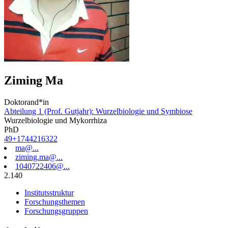
Ziming Ma
Doktorand*in
Abteilung 1 (Prof. Gutjahr): Wurzelbiologie und Symbiose
Wurzelbiologie und Mykorrhiza
PhD
49+1744216322
ma@...
ziming.ma@...
1040722406@...
2.140
Institutsstruktur
Forschungsthemen
Forschungsgruppen