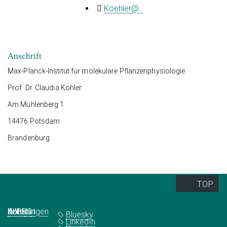
Koehler@...
Anschrift
Max-Planck-Institut für molekulare Pflanzenphysiologie
Prof. Dr. Claudia Köhler
Am Mühlenberg 1
14476 Potsdam
Brandenburg
TOP
Quick Links
Social Media
Abteilungen
IMPRS
Jobs
Kontakt
Bluesky
LinkedIn