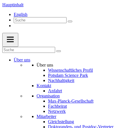
Hauptinhalt
English
Über uns
Über uns
Wissenschaftliches Profil
Potsdam Science Park
Nachhaltigkeit
Kontakt
Anfahrt
Organisation
Max-Planck-Gesellschaft
Fachbeirat
Netzwerk
Mitarbeiter
Gleichstellung
Doktoranden- und Postdoc-Vertreter