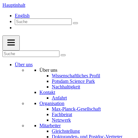
Hauptinhalt
English
Über uns
Über uns
Wissenschaftliches Profil
Potsdam Science Park
Nachhaltigkeit
Kontakt
Anfahrt
Organisation
Max-Planck-Gesellschaft
Fachbeirat
Netzwerk
Mitarbeiter
Gleichstellung
Doktoranden- und Postdoc-Vertreter