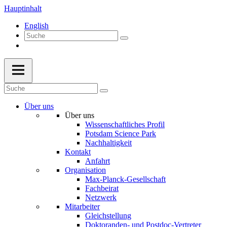
Hauptinhalt
English
Über uns
Über uns
Wissenschaftliches Profil
Potsdam Science Park
Nachhaltigkeit
Kontakt
Anfahrt
Organisation
Max-Planck-Gesellschaft
Fachbeirat
Netzwerk
Mitarbeiter
Gleichstellung
Doktoranden- und Postdoc-Vertreter