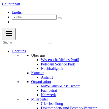
Hauptinhalt
English
Über uns
Über uns
Wissenschaftliches Profil
Potsdam Science Park
Nachhaltigkeit
Kontakt
Anfahrt
Organisation
Max-Planck-Gesellschaft
Fachbeirat
Netzwerk
Mitarbeiter
Gleichstellung
Doktoranden- und Postdoc-Vertreter