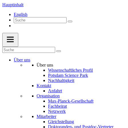
Hauptinhalt
English
Über uns
Über uns
Wissenschaftliches Profil
Potsdam Science Park
Nachhaltigkeit
Kontakt
Anfahrt
Organisation
Max-Planck-Gesellschaft
Fachbeirat
Netzwerk
Mitarbeiter
Gleichstellung
Doktoranden- und Postdoc-Vertreter