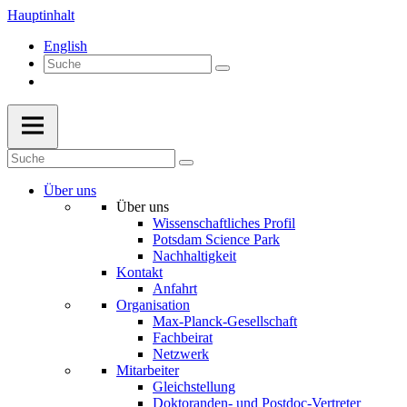
Hauptinhalt
English
Über uns
Über uns
Wissenschaftliches Profil
Potsdam Science Park
Nachhaltigkeit
Kontakt
Anfahrt
Organisation
Max-Planck-Gesellschaft
Fachbeirat
Netzwerk
Mitarbeiter
Gleichstellung
Doktoranden- und Postdoc-Vertreter