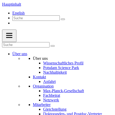
Hauptinhalt
English
Über uns
Über uns
Wissenschaftliches Profil
Potsdam Science Park
Nachhaltigkeit
Kontakt
Anfahrt
Organisation
Max-Planck-Gesellschaft
Fachbeirat
Netzwerk
Mitarbeiter
Gleichstellung
Doktoranden- und Postdoc-Vertreter