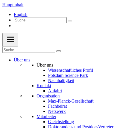
Hauptinhalt
English
Über uns
Über uns
Wissenschaftliches Profil
Potsdam Science Park
Nachhaltigkeit
Kontakt
Anfahrt
Organisation
Max-Planck-Gesellschaft
Fachbeirat
Netzwerk
Mitarbeiter
Gleichstellung
Doktoranden- und Postdoc-Vertreter