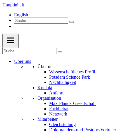
Hauptinhalt
English
Über uns
Über uns
Wissenschaftliches Profil
Potsdam Science Park
Nachhaltigkeit
Kontakt
Anfahrt
Organisation
Max-Planck-Gesellschaft
Fachbeirat
Netzwerk
Mitarbeiter
Gleichstellung
Doktoranden- und Postdoc-Vertreter