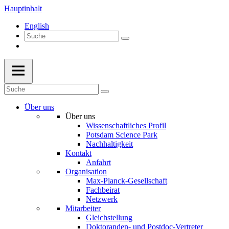
Hauptinhalt
English
Über uns
Über uns
Wissenschaftliches Profil
Potsdam Science Park
Nachhaltigkeit
Kontakt
Anfahrt
Organisation
Max-Planck-Gesellschaft
Fachbeirat
Netzwerk
Mitarbeiter
Gleichstellung
Doktoranden- und Postdoc-Vertreter