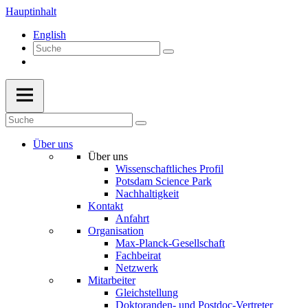
Hauptinhalt
English
Über uns
Über uns
Wissenschaftliches Profil
Potsdam Science Park
Nachhaltigkeit
Kontakt
Anfahrt
Organisation
Max-Planck-Gesellschaft
Fachbeirat
Netzwerk
Mitarbeiter
Gleichstellung
Doktoranden- und Postdoc-Vertreter