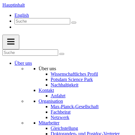
Hauptinhalt
English
Über uns
Über uns
Wissenschaftliches Profil
Potsdam Science Park
Nachhaltigkeit
Kontakt
Anfahrt
Organisation
Max-Planck-Gesellschaft
Fachbeirat
Netzwerk
Mitarbeiter
Gleichstellung
Doktoranden- und Postdoc-Vertreter