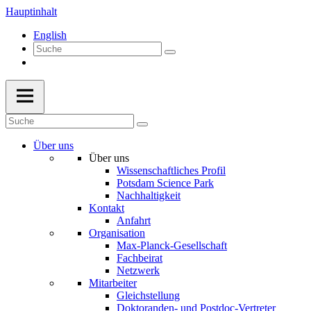
Hauptinhalt
English
Über uns
Über uns
Wissenschaftliches Profil
Potsdam Science Park
Nachhaltigkeit
Kontakt
Anfahrt
Organisation
Max-Planck-Gesellschaft
Fachbeirat
Netzwerk
Mitarbeiter
Gleichstellung
Doktoranden- und Postdoc-Vertreter