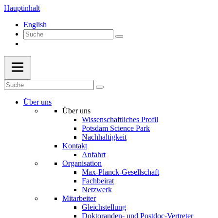
Hauptinhalt
English
Über uns
Über uns
Wissenschaftliches Profil
Potsdam Science Park
Nachhaltigkeit
Kontakt
Anfahrt
Organisation
Max-Planck-Gesellschaft
Fachbeirat
Netzwerk
Mitarbeiter
Gleichstellung
Doktoranden- und Postdoc-Vertreter