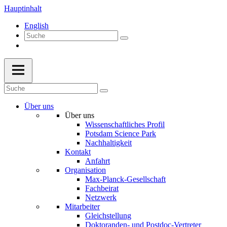
Hauptinhalt
English
Über uns
Über uns
Wissenschaftliches Profil
Potsdam Science Park
Nachhaltigkeit
Kontakt
Anfahrt
Organisation
Max-Planck-Gesellschaft
Fachbeirat
Netzwerk
Mitarbeiter
Gleichstellung
Doktoranden- und Postdoc-Vertreter