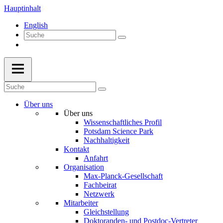
Hauptinhalt
English
Über uns
Über uns
Wissenschaftliches Profil
Potsdam Science Park
Nachhaltigkeit
Kontakt
Anfahrt
Organisation
Max-Planck-Gesellschaft
Fachbeirat
Netzwerk
Mitarbeiter
Gleichstellung
Doktoranden- und Postdoc-Vertreter