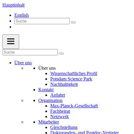
Hauptinhalt
English
Über uns
Über uns
Wissenschaftliches Profil
Potsdam Science Park
Nachhaltigkeit
Kontakt
Anfahrt
Organisation
Max-Planck-Gesellschaft
Fachbeirat
Netzwerk
Mitarbeiter
Gleichstellung
Doktoranden- und Postdoc-Vertreter