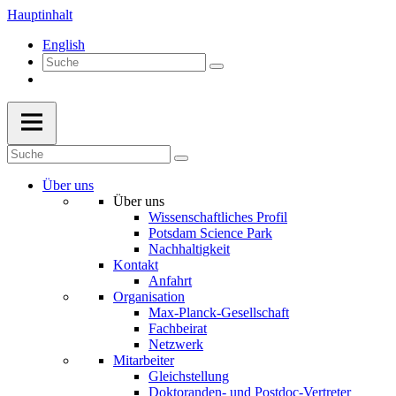
Hauptinhalt
English
Über uns
Über uns
Wissenschaftliches Profil
Potsdam Science Park
Nachhaltigkeit
Kontakt
Anfahrt
Organisation
Max-Planck-Gesellschaft
Fachbeirat
Netzwerk
Mitarbeiter
Gleichstellung
Doktoranden- und Postdoc-Vertreter