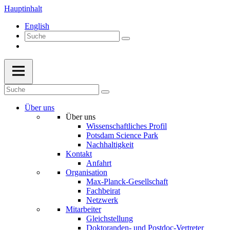
Hauptinhalt
English
Über uns
Über uns
Wissenschaftliches Profil
Potsdam Science Park
Nachhaltigkeit
Kontakt
Anfahrt
Organisation
Max-Planck-Gesellschaft
Fachbeirat
Netzwerk
Mitarbeiter
Gleichstellung
Doktoranden- und Postdoc-Vertreter