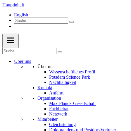
Hauptinhalt
English
Über uns
Über uns
Wissenschaftliches Profil
Potsdam Science Park
Nachhaltigkeit
Kontakt
Anfahrt
Organisation
Max-Planck-Gesellschaft
Fachbeirat
Netzwerk
Mitarbeiter
Gleichstellung
Doktoranden- und Postdoc-Vertreter