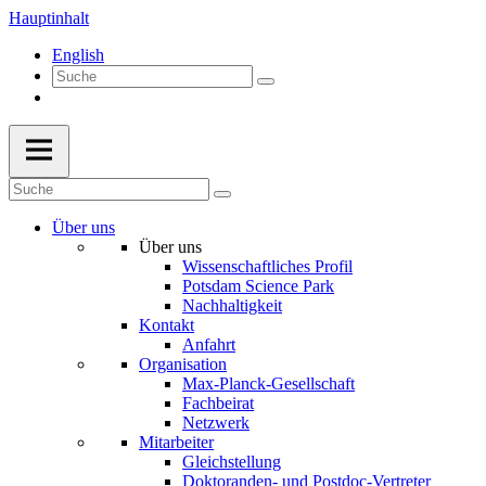
Hauptinhalt
English
Über uns
Über uns
Wissenschaftliches Profil
Potsdam Science Park
Nachhaltigkeit
Kontakt
Anfahrt
Organisation
Max-Planck-Gesellschaft
Fachbeirat
Netzwerk
Mitarbeiter
Gleichstellung
Doktoranden- und Postdoc-Vertreter