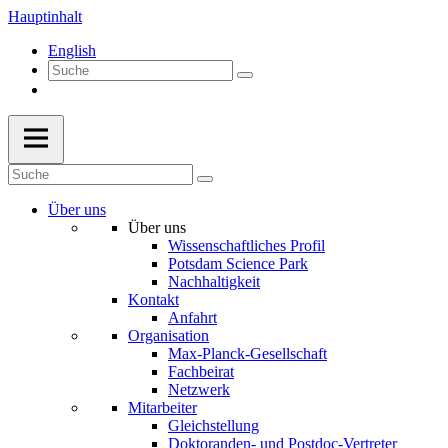
Hauptinhalt
English
Über uns
Über uns
Wissenschaftliches Profil
Potsdam Science Park
Nachhaltigkeit
Kontakt
Anfahrt
Organisation
Max-Planck-Gesellschaft
Fachbeirat
Netzwerk
Mitarbeiter
Gleichstellung
Doktoranden- und Postdoc-Vertreter