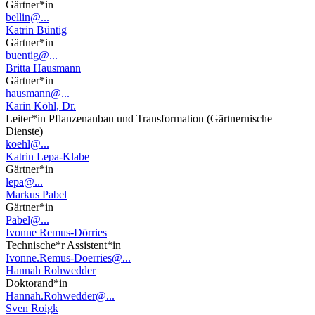
Gärtner*in
bellin@...
Katrin Büntig
Gärtner*in
buentig@...
Britta Hausmann
Gärtner*in
hausmann@...
Karin Köhl, Dr.
Leiter*in Pflanzenanbau und Transformation (Gärtnernische
Dienste)
koehl@...
Katrin Lepa-Klabe
Gärtner*in
lepa@...
Markus Pabel
Gärtner*in
Pabel@...
Ivonne Remus-Dörries
Technische*r Assistent*in
Ivonne.Remus-Doerries@...
Hannah Rohwedder
Doktorand*in
Hannah.Rohwedder@...
Sven Roigk