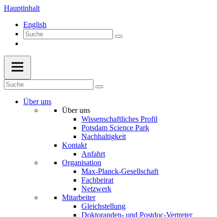
Hauptinhalt
English
Über uns
Über uns
Wissenschaftliches Profil
Potsdam Science Park
Nachhaltigkeit
Kontakt
Anfahrt
Organisation
Max-Planck-Gesellschaft
Fachbeirat
Netzwerk
Mitarbeiter
Gleichstellung
Doktoranden- und Postdoc-Vertreter