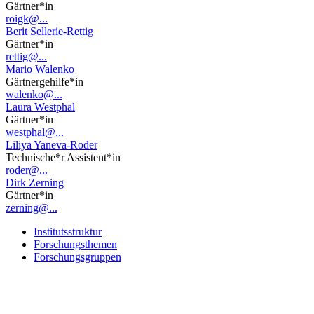
Gärtner*in
roigk@...
Berit Sellerie-Rettig
Gärtner*in
rettig@...
Mario Walenko
Gärtnergehilfe*in
walenko@...
Laura Westphal
Gärtner*in
westphal@...
Liliya Yaneva-Roder
Technische*r Assistent*in
roder@...
Dirk Zerning
Gärtner*in
zerning@...
Institutsstruktur
Forschungsthemen
Forschungsgruppen