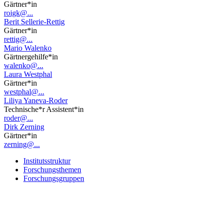
Gärtner*in
roigk@...
Berit Sellerie-Rettig
Gärtner*in
rettig@...
Mario Walenko
Gärtnergehilfe*in
walenko@...
Laura Westphal
Gärtner*in
westphal@...
Liliya Yaneva-Roder
Technische*r Assistent*in
roder@...
Dirk Zerning
Gärtner*in
zerning@...
Institutsstruktur
Forschungsthemen
Forschungsgruppen