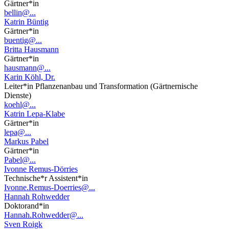
Gärtner*in
bellin@...
Katrin Büntig
Gärtner*in
buentig@...
Britta Hausmann
Gärtner*in
hausmann@...
Karin Köhl, Dr.
Leiter*in Pflanzenanbau und Transformation (Gärtnernische
Dienste)
koehl@...
Katrin Lepa-Klabe
Gärtner*in
lepa@...
Markus Pabel
Gärtner*in
Pabel@...
Ivonne Remus-Dörries
Technische*r Assistent*in
Ivonne.Remus-Doerries@...
Hannah Rohwedder
Doktorand*in
Hannah.Rohwedder@...
Sven Roigk