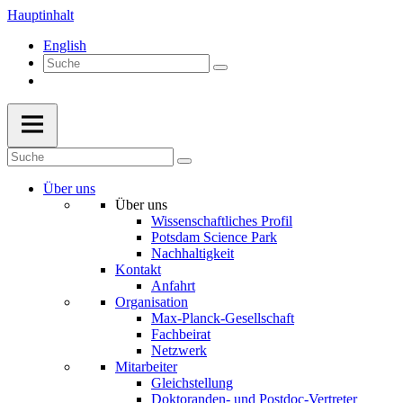
Hauptinhalt
English
Über uns
Über uns
Wissenschaftliches Profil
Potsdam Science Park
Nachhaltigkeit
Kontakt
Anfahrt
Organisation
Max-Planck-Gesellschaft
Fachbeirat
Netzwerk
Mitarbeiter
Gleichstellung
Doktoranden- und Postdoc-Vertreter