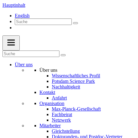
Hauptinhalt
English
Über uns
Über uns
Wissenschaftliches Profil
Potsdam Science Park
Nachhaltigkeit
Kontakt
Anfahrt
Organisation
Max-Planck-Gesellschaft
Fachbeirat
Netzwerk
Mitarbeiter
Gleichstellung
Doktoranden- und Postdoc-Vertreter