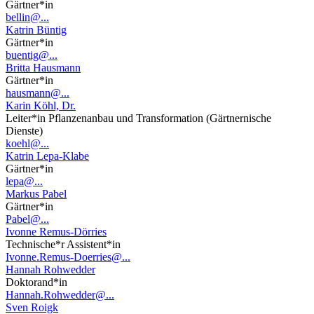
Gärtner*in
bellin@...
Katrin Büntig
Gärtner*in
buentig@...
Britta Hausmann
Gärtner*in
hausmann@...
Karin Köhl, Dr.
Leiter*in Pflanzenanbau und Transformation (Gärtnernische
Dienste)
koehl@...
Katrin Lepa-Klabe
Gärtner*in
lepa@...
Markus Pabel
Gärtner*in
Pabel@...
Ivonne Remus-Dörries
Technische*r Assistent*in
Ivonne.Remus-Doerries@...
Hannah Rohwedder
Doktorand*in
Hannah.Rohwedder@...
Sven Roigk