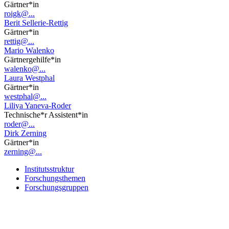
Gärtner*in
roigk@...
Berit Sellerie-Rettig
Gärtner*in
rettig@...
Mario Walenko
Gärtnergehilfe*in
walenko@...
Laura Westphal
Gärtner*in
westphal@...
Liliya Yaneva-Roder
Technische*r Assistent*in
roder@...
Dirk Zerning
Gärtner*in
zerning@...
Institutsstruktur
Forschungsthemen
Forschungsgruppen